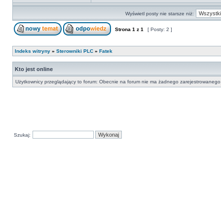
Wyświetl posty nie starsze niż:
Strona
1
z
1
[ Posty: 2 ]
Indeks witryny
»
Sterowniki PLC
»
Fatek
Kto jest online
Użytkownicy przeglądający to forum: Obecnie na forum nie ma żadnego zarejestrowanego 
Szukaj: