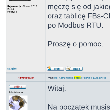
męczę się od jak
Rejestracja:
06 mar 2013,
20:34
Posty:
5
oraz tablicę FBs-
po Modbus RTU.
Proszę o pomoc.
Na górę
Administrator
Tytuł:
Re: Komunikacja
Fatek
i Falownik Eura Drives
Witaj.
Administrator
Na początek musis