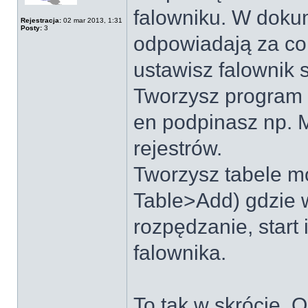
falowniku. W dokum
Rejestracja:
02 mar 2013, 1:31
Posty:
3
odpowiadają za co 
ustawisz falownik s
Tworzysz program 
en podpinasz np. 
rejestrów.
Tworzysz tabele m
Table>Add) gdzie w
rozpędzanie, start 
falownika.
To tak w skrócie. 