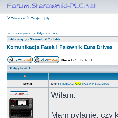
Zaloguj się
Zarejestruj się
Posty bez odpowiedzi
|
Aktywne tematy
Indeks witryny
»
Sterowniki PLC
»
Fatek
Komunikacja Fatek i Falownik Eura Drives
Strona
1
z
1
[ Posty: 2 ]
Podgląd wydruku
Autor
Michał
Tytuł:
Komunikacja
Fatek
i Falownik Eura Drives
Witam.
Mam pytanie, czy k